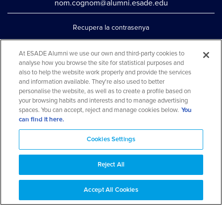
nom.cognom@alumni.esade.edu
Recupera la contrasenya
Configura la doble autenticació
At ESADE Alumni we use our own and third-party cookies to
analyse how you browse the site for statistical purposes and
Contacta'ns per whatsapp
also to help the website work properly and provide the services
Teléfono: 93 553 02 17
and information available. They're also used to better
personalise the website, as well as to create a profile based on
your browsing habits and interests and to manage advertising
spaces. You can accept, reject and manage cookies below.
You
can find it here.
Cookies Settings
Reject All
Aviso legal y política de privacidad
Avís cookies
FAQs
Mapa web
Accept All Cookies
© 2026 ESADE Alumni. Tots els drets reservats