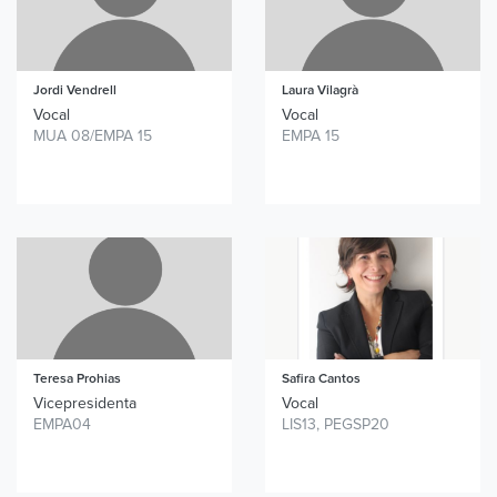
Jordi Vendrell
Laura Vilagrà
Vocal
Vocal
MUA 08/EMPA 15
EMPA 15
Teresa Prohias
Safira Cantos
Vicepresidenta
Vocal
EMPA04
LIS13, PEGSP20