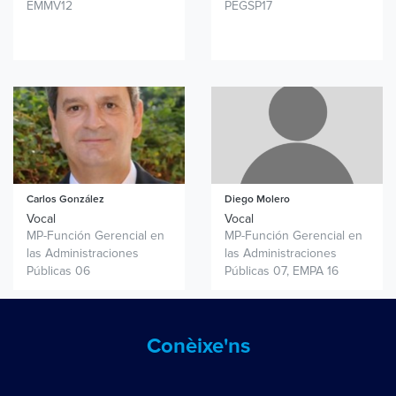
EMMV12
PEGSP17
Carlos González
Diego Molero
Vocal
Vocal
MP-Función Gerencial en
MP-Función Gerencial en
las Administraciones
las Administraciones
Públicas 06
Públicas 07, EMPA 16
Conèixe'ns