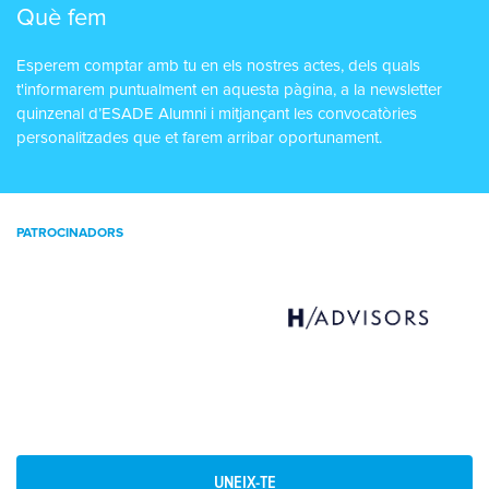
Què fem
Esperem comptar amb tu en els nostres actes, dels quals
t'informarem puntualment en aquesta pàgina, a la newsletter
quinzenal d’ESADE Alumni i mitjançant les convocatòries
personalitzades que et farem arribar oportunament.
PATROCINADORS
UNEIX-TE