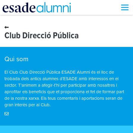
Vés
al
contingut
Club Direcció Pública
Qui som
El Club Club Direcció Pública ESADE Alumni és el lloc de
trobada dels antics alumnes d’ESADE amb interessos en el
sector. T'animem a afegir-t’hi per participar amb nosaltres i
aprofitar els beneficis que et proporciona el fet de formar part
de la nostra xarxa. Els teus comentaris i aportacions seran de
gran interès per al Club.