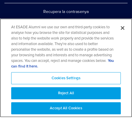
Recupera la contrasenya
Configura la doble autenticació
At ESADE Alumni we use our own and third-party cookies to
analyse how you browse the site for statistical purposes and
Contacta'ns per whatsapp
also to help the website work properly and provide the services
Teléfono: 93 553 02 17
and information available. They're also used to better
personalise the website, as well as to create a profile based on
your browsing habits and interests and to manage advertising
spaces. You can accept, reject and manage cookies below.
You
can find it here.
Cookies Settings
Reject All
Aviso legal y política de privacidad
Avís cookies
FAQs
Mapa web
Accept All Cookies
© 2026 ESADE Alumni. Tots els drets reservats