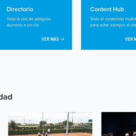
Directorio
Content Hub
Toda la red de antiguos
Todo el contenido multi
alumnos a un clic
para estar siempre al dí
VER MÁS
VER 
idad