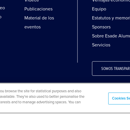
Vídeos
Ventajas económi
leo
Publicaciones
Equipo
o
Material de los
Estatutos y memor
eventos
Sponsors
Sobre Esade Alum
Servicios
SOMOS TRANSPAR
 browse the site for statistical purposes and also
available. They're also used to better personalise the
ookies
Preguntas frecuentes
Mapa web
Cookies Se
interests and to manage advertising spaces. You can
eservados