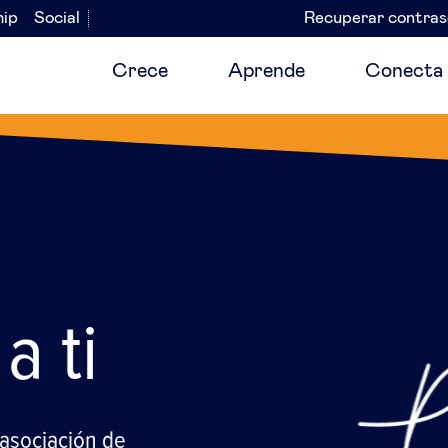
hip
Social
Recuperar contra
Navegación
secundaria
Crece
Aprende
Conecta
 de