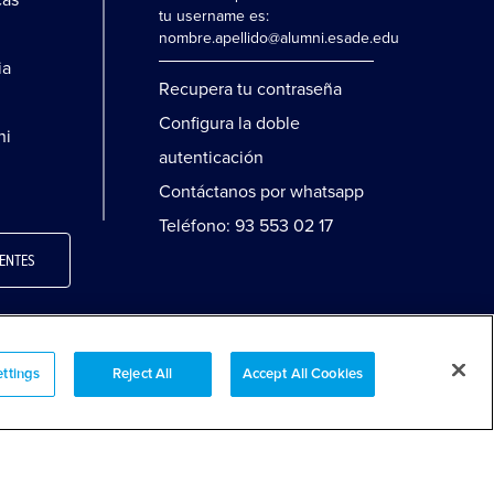
cas
tu username es:
nombre.apellido@alumni.esade.edu
ia
Recupera tu contraseña
Configura la doble
ni
autenticación
Contáctanos por whatsapp
Teléfono: 93 553 02 17
ENTES
ttings
Reject All
Accept All Cookies