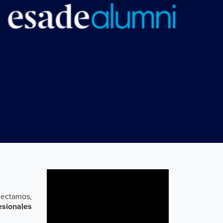
nectamos,
esionales