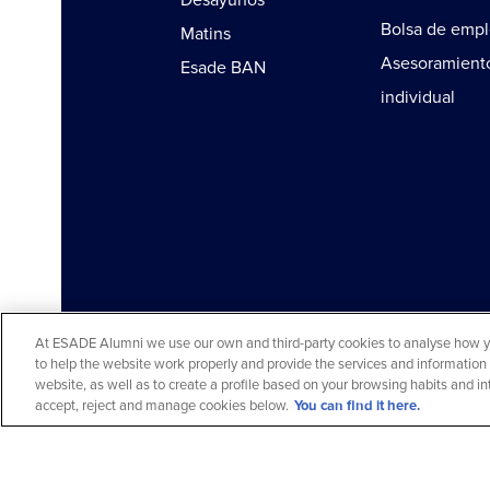
Desayunos
Bolsa de emp
Matins
Asesoramient
Esade BAN
individual
At ESADE Alumni we use our own and third-party cookies to analyse how you
to help the website work properly and provide the services and information 
Aviso legal y política de privacidad
Aviso c
website, as well as to create a profile based on your browsing habits and 
© 2026 ESADE Alumni. Todos los derechos r
accept, reject and manage cookies below.
You can find it here.