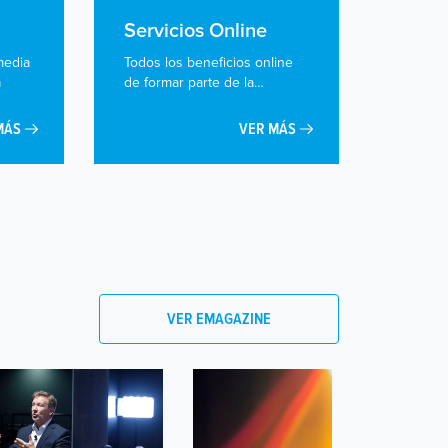
Servicios Online
media
Todos los beneficios online
a
de formar parte de la
comunidad.
MÁS
VER MÁS
VER EMAGAZINE