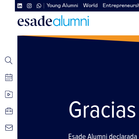
Pasar
Young Alumni
World
Entrepreneurs
Navegación
Navegación
al
contenido
secundaria
secundaria
principal
redes
izquierda
sociales
Slide
Gracias a ti
Esade Alumni declarada asociación