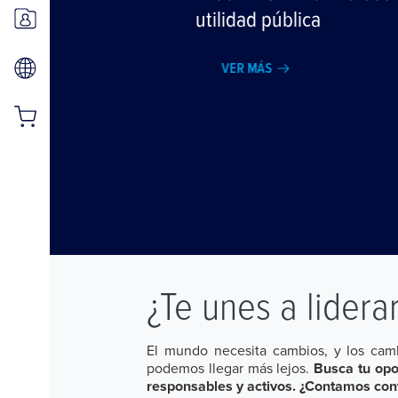
utilidad pública
VER MÁS
¿Te unes a lidera
El mundo necesita cambios, y los camb
podemos llegar más lejos.
Busca tu opo
responsables y activos. ¿Contamos con