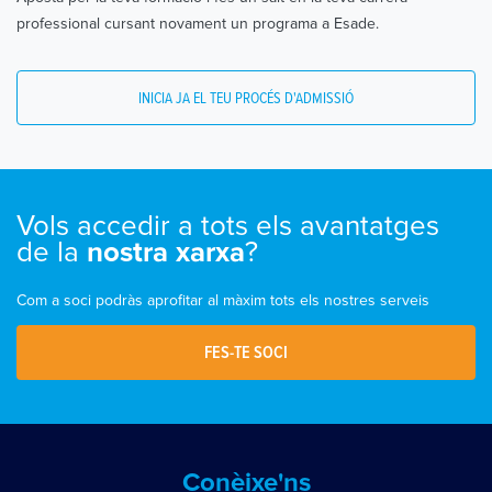
professional cursant novament un programa a Esade.
INICIA JA EL TEU PROCÉS D'ADMISSIÓ
Vols accedir a tots els avantatges
de la
?
nostra xarxa
Com a soci podràs aprofitar al màxim tots els nostres serveis
FES-TE SOCI
Conèixe'ns