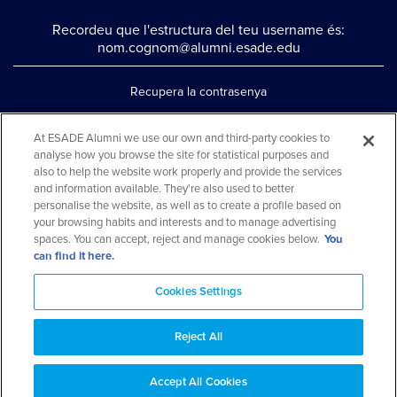
Recordeu que l'estructura del teu username és:
nom.cognom@alumni.esade.edu
Recupera la contrasenya
Configura la doble autenticació
At ESADE Alumni we use our own and third-party cookies to
analyse how you browse the site for statistical purposes and
Contacta'ns per whatsapp
also to help the website work properly and provide the services
Teléfono: 93 553 02 17
and information available. They're also used to better
personalise the website, as well as to create a profile based on
your browsing habits and interests and to manage advertising
spaces. You can accept, reject and manage cookies below.
You
can find it here.
Cookies Settings
Reject All
Aviso legal y política de privacidad
Avís cookies
FAQs
Mapa web
Accept All Cookies
© 2026 ESADE Alumni. Tots els drets reservats