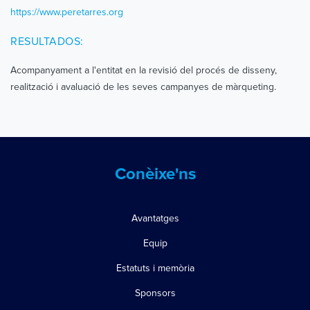
https://www.peretarres.org
RESULTADOS:
Acompanyament a l'entitat en la revisió del procés de disseny,
realització i avaluació de les seves campanyes de màrqueting.
Conèixe'ns
Avantatges
Equip
Estatuts i memòria
Sponsors