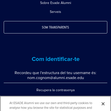
Sobre Esade Alumni
Serveis
SOM TRANSPARENTS
Com identificar-te
Recordeu que l'estructura del teu username és:
nom.cognom@alumni.esade.edu
Recupera la contrasenya
Configura la doble autenticació
At ESADE Alumni we use our own and third-party cookies to
analyse how you browse the site for statistical purposes and
Contacta'ns per whatsapp