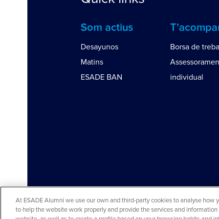
Som actius
T’acomp
Desayunos
Borsa de treba
Matins
Assessoramen
ESADE BAN
individual
At ESADE Alumni we use our own and third-party cookies to analyse how you
to help the website work properly and provide the services and information 
Aviso legal y política de privacidad
Avís coo