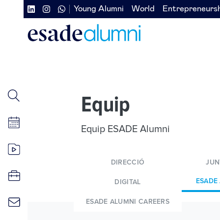
Vés
Young Alumni
World
Entrepreneurs
Navegación
Navegación
al
contingut
secundaria
secundaria
redes
izquierda
sociales
Equip
Equip ESADE Alumni
DIRECCIÓ
JUN
ESADE
DIGITAL
ESADE ALUMNI CAREERS