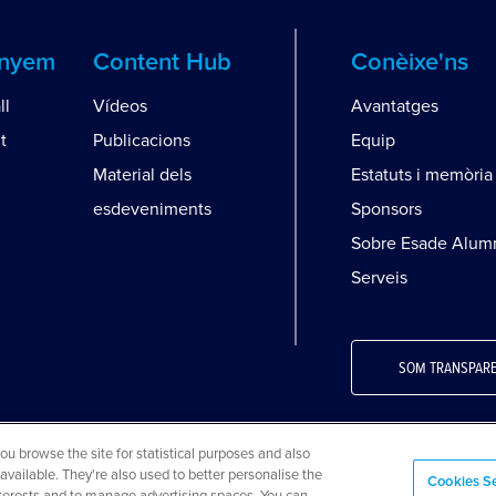
anyem
Content Hub
Conèixe'ns
ll
Vídeos
Avantatges
t
Publicacions
Equip
Material dels
Estatuts i memòria
esdeveniments
Sponsors
Sobre Esade Alum
Serveis
SOM TRANSPAR
 browse the site for statistical purposes and also
available. They're also used to better personalise the
kies
FAQs
Mapa web
Cookies Se