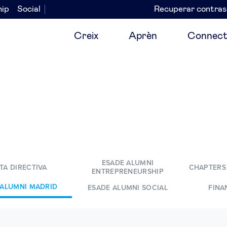
hip
Social
Recuperar contra
Navegación
secundaria
Creix
Aprèn
Connect
ESADE ALUMNI
TA DIRECTIVA
CHAPTERS
ENTREPRENEURSHIP
 ALUMNI MADRID
ESADE ALUMNI SOCIAL
FINA