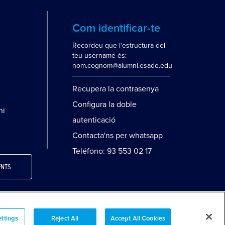
Com identificar-te
Recordeu que l'estructura del
teu username és:
nom.cognom@alumni.esade.edu
Recupera la contrasenya
Configura la doble
ni
autenticació
Contacta'ns per whatsapp
Teléfono: 93 553 02 17
ENTS
ttings
Reject All
Accept All Cookies