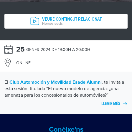
VEURE CONTINGUT RELACIONAT
Només socis
25
GENER 2024 DE 19:00H A 20:00H
ONLINE
El
, te invita a
Club Automoción y Movilidad Esade Alumni
esta sesión, titulada “El nuevo modelo de agencia: ¿una
amenaza para los concesionarios de automóviles?”
LLEGIR MÉS
Conèixe'ns