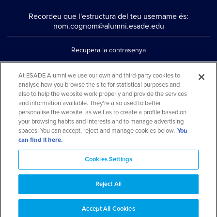
Recordeu que l'estructura del teu username és:
nom.cognom@alumni.esade.edu
Recupera la contrasenya
Configura la doble autenticació
At ESADE Alumni we use our own and third-party cookies to
analyse how you browse the site for statistical purposes and
Contacta'ns per whatsapp
also to help the website work properly and provide the services
Teléfono: 93 553 02 17
and information available. They're also used to better
personalise the website, as well as to create a profile based on
your browsing habits and interests and to manage advertising
spaces. You can accept, reject and manage cookies below.
You
can find it here.
Cookies Settings
Reject All
Aviso legal y política de privacidad
Avís cookies
FAQs
Mapa web
Accept All Cookies
© 2026 ESADE Alumni. Tots els drets reservats