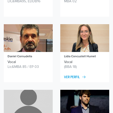
LIC&MBA95, EDDB16
MBA 02
Daniel Cornudella
Lídia Concustell Humet
Vocal
Vocal
Lic&MBA 85 / EP 03
(BBA 18)
VER PERFIL