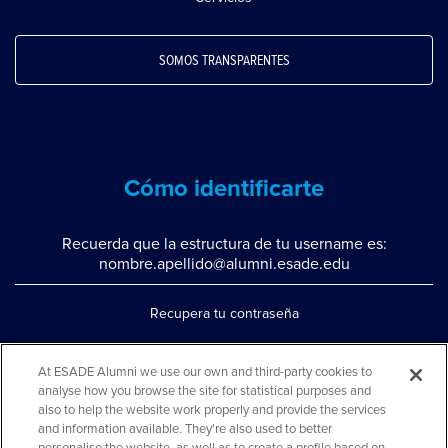
SOMOS TRANSPARENTES
Cómo identificarte
Recuerda que la estructura de tu username es:
nombre.apellido@alumni.esade.edu
Recupera tu contraseña
Configura la doble autenticación
At ESADE Alumni we use our own and third-party cookies to
Contáctanos por whatsapp
analyse how you browse the site for statistical purposes and
also to help the website work properly and provide the services
Teléfono: 93 553 02 17
and information available. They're also used to better