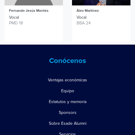
Fernando Jesús
Montes
Àlex Martínez
Vocal
Vocal
PMD 18
BBA 24
Conócenos
Ventajas económicas
Equipo
Estatutos y memoria
Sponsors
Sobre Esade Alumni
Servicios