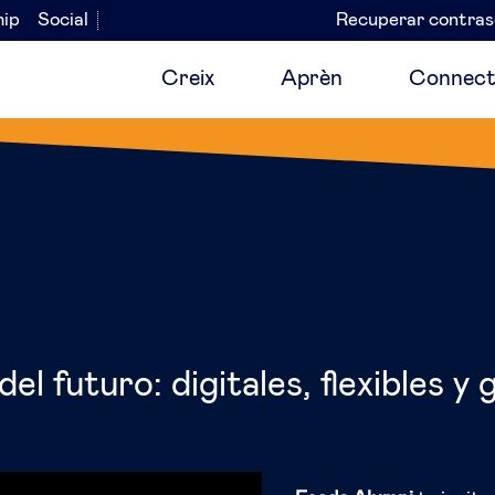
hip
Social
Recuperar contra
Navegación
secundaria
Creix
Aprèn
Connect
el futuro: digitales, flexibles y 