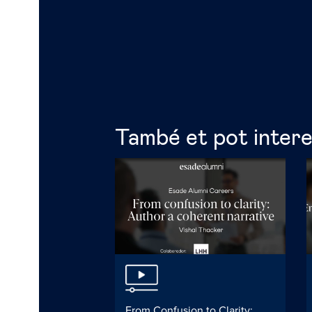
També et pot inter
AI: Expectations,
From Confusion to Clarity: