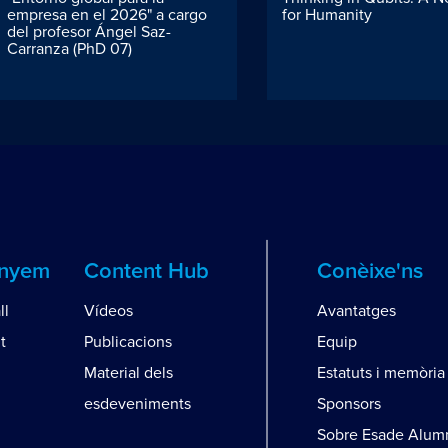
empresa en el 2026" a cargo
for Humanity
del profesor Ángel Saz-
Carranza (PhD 07)
anyem
Content Hub
Conèixe'ns
ll
Vídeos
Avantatges
t
Publicacions
Equip
Material dels
Estatuts i memòria
esdeveniments
Sponsors
Sobre Esade Alum