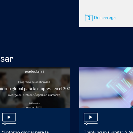
Descarrega
esar
"Entorno global para la
Thinking in Qubits: A N