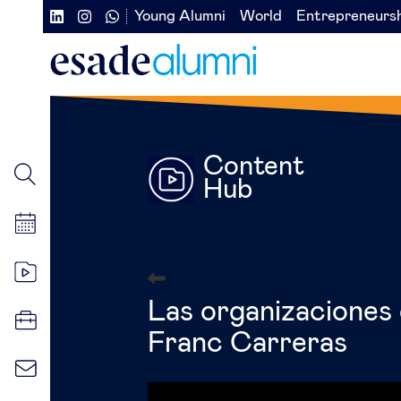
Vés
Young Alumni
World
Entrepreneurs
Navegación
Navegación
al
contingut
secundaria
secundaria
redes
izquierda
sociales
Content
Hub
Las organizaciones d
Franc Carreras