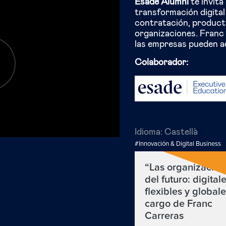
Esade Alumni
te invita
transformación digital
contratación, producti
organizaciones. Franc 
las empresas pueden a
Colaborador:
Idioma:
Castellà
#Innovación & Digital Business
“Las organizacion
del futuro: digitale
flexibles y globale
cargo de Franc
Carreras