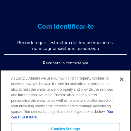
Com identificar-te
Recordeu que l'estructura del teu username és:
nom.cognom@alumni.esade.edu
Recupera la contrasenya
Configura la doble autenticació
At ESADE Alumni we use our own and third-party cookies to
analyse how you browse the site for statistical purposes and
Contacta'ns per whatsapp
also to help the website work properly and provide the services
Teléfono: 93 553 02 17
and information available. They're also used to better
personalise the website, as well as to create a profile based on
your browsing habits and interests and to manage advertising
spaces. You can accept, reject and manage cookies below.
You
can find it here.
Cookies Settings