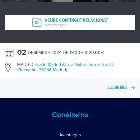
VEURE CONTINGUT RELACIONAT
Només socis
02
DESEMBRE 2024 DE 19:00H A 20:00H
MADRID
Esade Madrid (C. de Mateo Inurria, 25, 27,
Chamartín, 28036 Madrid)
LLEGIR MÉS
Conèixe'ns
Avantatges