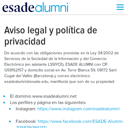
Pasar
al
contenido
Aviso legal y política de
principal
privacidad
De acuerdo con las obligaciones previstas en la Ley 34/2002 de
Servicios de la Sociedad de la Información y del Comercio
Electrónico (en adelante LSSIYCE), ESADE ALUMNI con CIF
G59152157 y domicilio social en Av. Torre Blanca 59, 08172 Sant
Cugat del Vallès (Barcelona) y correo electrónico
esadealumni@esade.edu, manifiesta que son de su propiedad:
El dominio www.esadealumni.net
Los perfiles y página en las siguientes:
Instagram:
https://www.instagram.com/esadealumni/
Facebook:
https://www.facebook.com/ESADE-Alumni-
205876094217/