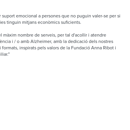
r suport emocional a persones que no puguin valer-se per si
lies tinguin mitjans econòmics suficients.
l màxim nombre de serveis, per tal d'acollir i atendre
cia i / o amb Alzheimer, amb la dedicació dels nostres
 formats, inspirats pels valors de la Fundació Anna Ribot i
liar."