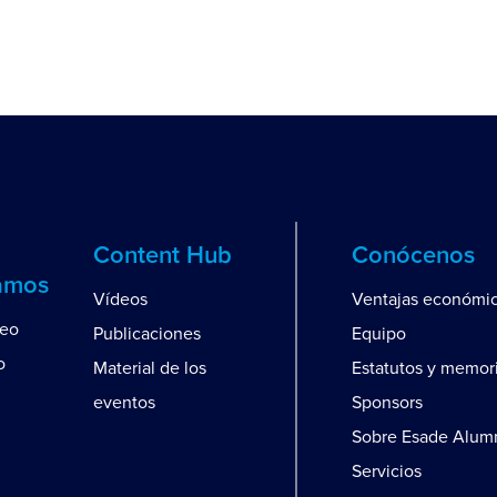
Content Hub
Conócenos
amos
Vídeos
Ventajas económi
leo
Publicaciones
Equipo
o
Material de los
Estatutos y memor
eventos
Sponsors
Sobre Esade Alum
Servicios