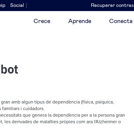
hip
Social
Recuperar contra
Navegación
secundaria
Crece
Aprende
Conecta
ibot
na gran amb algun tipus de dependència (física, psíquica,
s familiars i cuidadors.
 necessitats que genera la dependència per a la persona gran
cret, les derivades de malalties pròpies com ara l'Alzheimer o