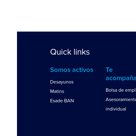
Quick links
Somos activos
Te
acompañ
Desayunos
Bolsa de emp
Matins
Asesoramient
Esade BAN
individual