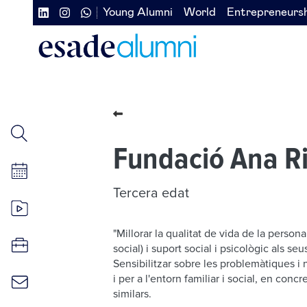
Pasar
Young Alumni
World
Entrepreneurs
Navegación
Navegación
al
contenido
secundaria
secundaria
principal
redes
izquierda
sociales
Fundació Ana R
Tercera edat
"Millorar la qualitat de vida de la perso
social) i suport social i psicològic als seu
Sensibilitzar sobre les problemàtiques i
i per a l'entorn familiar i social, en con
similars.