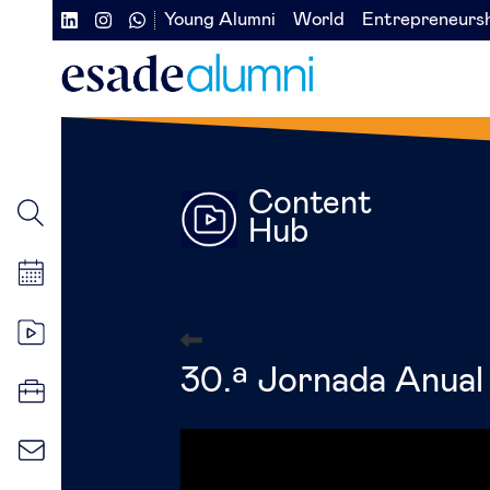
Pasar
Young Alumni
World
Entrepreneurs
Navegación
Navegación
al
contenido
secundaria
secundaria
principal
redes
izquierda
sociales
Content
Hub
30.ª Jornada Anual