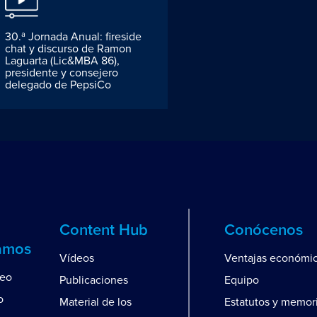
30.ª Jornada Anual: fireside
chat y discurso de Ramon
Laguarta (Lic&MBA 86),
presidente y consejero
delegado de PepsiCo
Content Hub
Conócenos
amos
Vídeos
Ventajas económi
leo
Publicaciones
Equipo
o
Material de los
Estatutos y memor