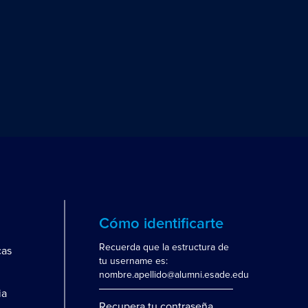
Cómo identificarte
Recuerda que la estructura de
cas
tu username es:
nombre.apellido@alumni.esade.edu
ia
Recupera tu contraseña