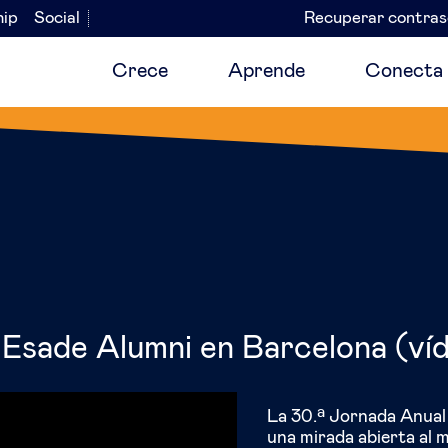
hip
Social
Recuperar contra
Navegación
secundaria
Crece
Aprende
Conecta
 Esade Alumni en Barcelona (ví
La 30.ª Jornada Anual
una mirada abierta al m