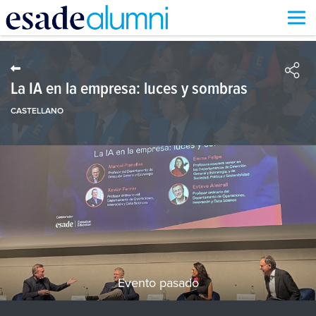
Pasar
al
contenido
principal
La IA en la empresa: luces y sombras
CASTELLANO
Evento pasado