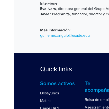
Intervienen:
, directora general del Grupo A
Eva Ivars
, fundador, director y 
Javier Piedrahita
Más información:
guillermo.angulo@esade.edu
Quick links
Somos activos
Te
acompañ
Desayunos
Bolsa de emp
Matins
Asesoramient
Esade BAN