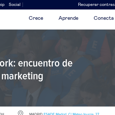
hip
Social
Recuperar contra
Navegación
secundaria
Crece
Aprende
Conecta
ork: encuentro de
l marketing
30H
MADRID
ESADE Madrid. C/ Mateo Inurria, 27