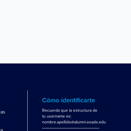
Cómo identificarte
Recuerda que la estructura de
cas
tu username es:
nombre.apellido@alumni.esade.edu
ia