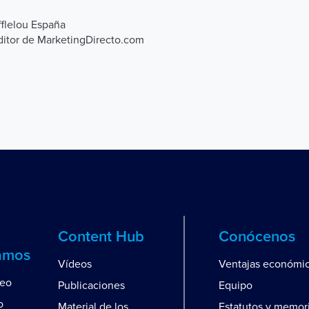
fflelou España
editor de MarketingDirecto.com
Content Hub
Conócenos
amos
Vídeos
Ventajas económi
leo
Publicaciones
Equipo
o
Material de los
Estatutos y memor