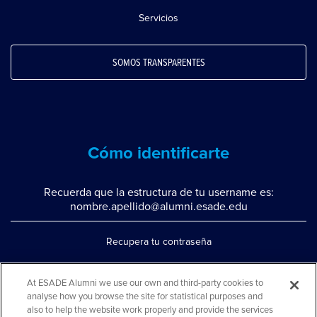
Servicios
SOMOS TRANSPARENTES
Cómo identificarte
Recuerda que la estructura de tu username es:
nombre.apellido@alumni.esade.edu
Recupera tu contraseña
Configura la doble autenticación
At ESADE Alumni we use our own and third-party cookies to
Contáctanos por whatsapp
analyse how you browse the site for statistical purposes and
also to help the website work properly and provide the services