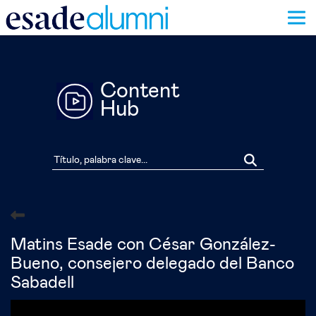
Pasar
al
contenido
principal
Content
Hub
Matins Esade con César González-
Bueno, consejero delegado del Banco
Sabadell