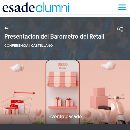
Pasar
al
contenido
principal
Presentación del Barómetro del Retail
CONFERENCIA | CASTELLANO
Evento pasado