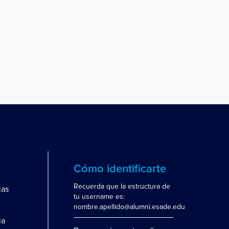
Cómo identificarte
Recuerda que la estructura de
cas
tu username es:
nombre.apellido@alumni.esade.edu
ia