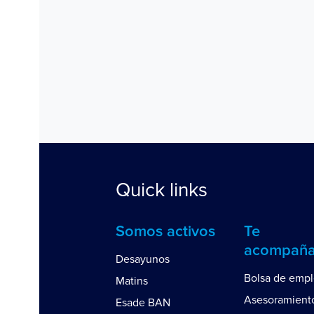
Quick links
Somos activos
Te
acompañ
Desayunos
Bolsa de emp
Matins
Asesoramient
Esade BAN