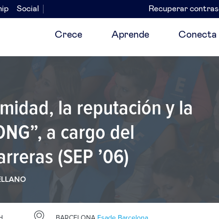
hip
Social
Recuperar contra
Navegación
secundaria
Crece
Aprende
Conecta
imidad, la reputación y la
ONG”, a cargo del
arreras (SEP ’06)
ELLANO
H
BARCELONA
Esade Barcelona