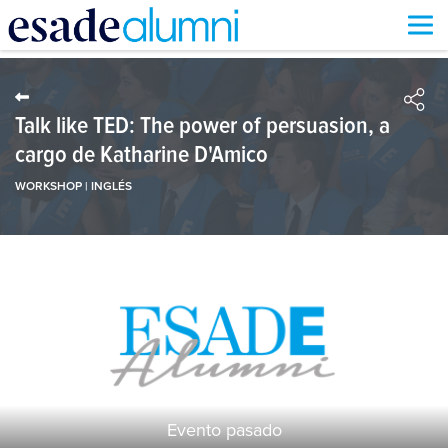
Pasar
al
contenido
principal
Talk like TED: The power of persuasion, a
cargo de Katharine D'Amico
WORKSHOP | INGLÉS
Evento pasado