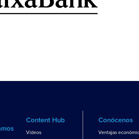
Content Hub
Conócenos
amos
Vídeos
Ventajas económi