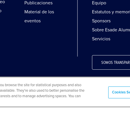
leo
Publicaciones
Equipo
o
Material de los
Estatutos y memor
eventos
Sponsors
Sobre Esade Alum
Servicios
SOMOS TRANSPAR
 browse the site for statistical purposes and also
available. They're also used to better personalise the
ookies
Preguntas frecuentes
Mapa web
Cookies Se
interests and to manage advertising spaces. You can
eservados