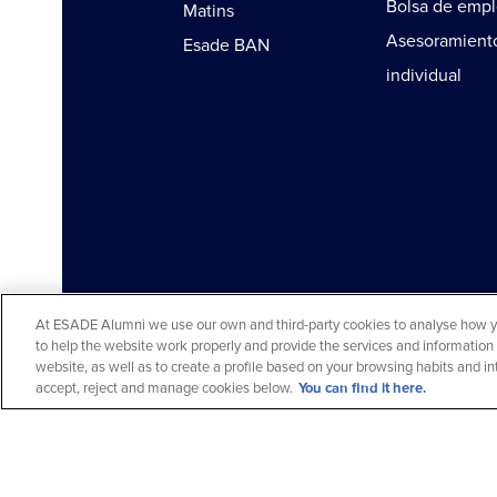
Bolsa de emp
Matins
Asesoramient
Esade BAN
individual
At ESADE Alumni we use our own and third-party cookies to analyse how you
to help the website work properly and provide the services and information 
Aviso legal y política de privacidad
Aviso c
website, as well as to create a profile based on your browsing habits and 
© 2026 ESADE Alumni. Todos los derechos r
accept, reject and manage cookies below.
You can find it here.