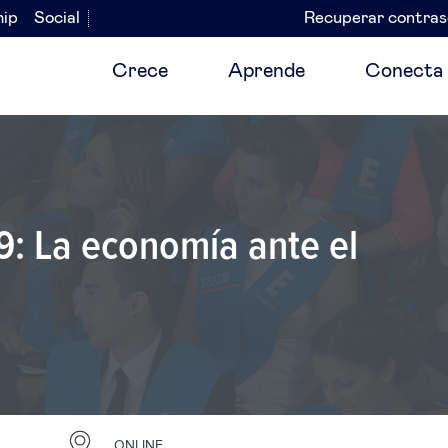
hip
Social
Recuperar contra
Navegación
secundaria
Crece
Aprende
Conecta
9: La economía ante el
ONLINE