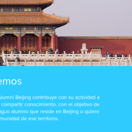
emos
lumni Beijing contribuye con su actividad a
a compartir conocimiento, con el objetivo de
ntiguo alumno que reside en Beijing o quiere
munidad de ese territorio.