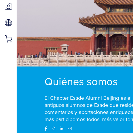
Quiénes somos
El Chapter Esade Alumni Beijing es el
antiguos alumnos de Esade que residen
comentarios y aportaciones enriquecer
más participemos todos, más valor ten