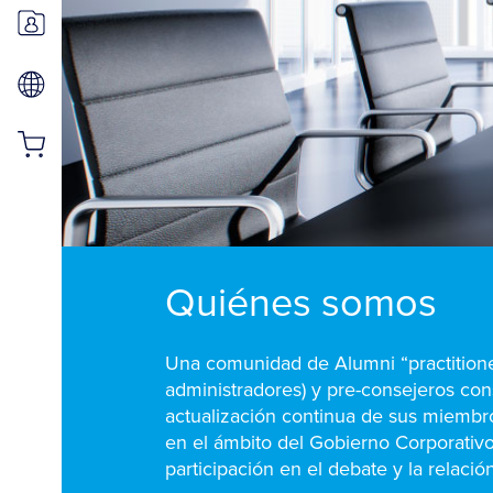
Quiénes somos
Una comunidad de Alumni “practitione
administradores) y pre-consejeros consti
actualización continua de sus miembr
en el ámbito del Gobierno Corporativ
participación en el debate y la relaci