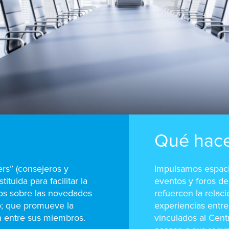
Qué hac
rs” (consejeros y
Impulsamos espaci
tuida para facilitar la
eventos y foros de
os sobre las novedades
refuercen la relac
o; que promueve la
experiencias entr
ón entre sus miembros.
vinculados al Cen