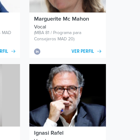
Marguerite Mc Mahon
Vocal
os MAD
(MBA 81 / Programa para
Consejeros MAD 20)
RFIL
VER PERFIL
Ignasi Rafel