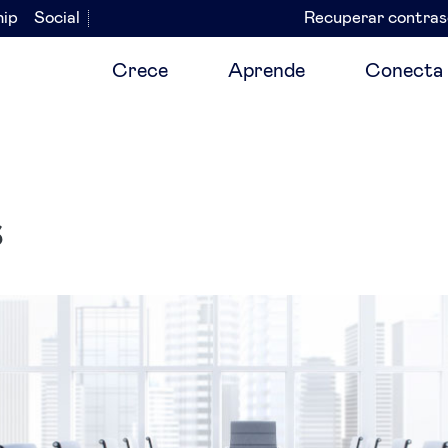
hip
Social
Recuperar contra
Navegación
secundaria
Crece
Aprende
Conecta
s