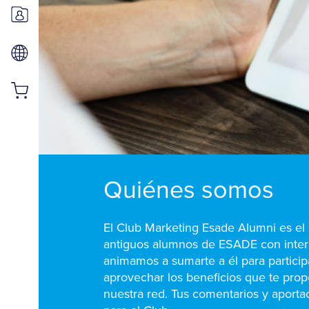
Quiénes somos
El Club Marketing Esade Alumni es el 
antiguos alumnos de ESADE con intere
animamos a sumarte a él para particip
aprovechar los beneficios que te prop
nuestra red. Tus comentarios y aporta