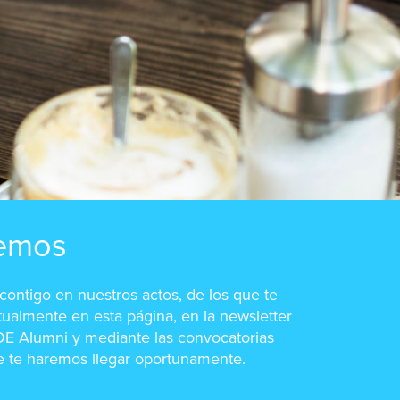
emos
ontigo en nuestros actos, de los que te
ualmente en esta página, en la newsletter
E Alumni y mediante las convocatorias
e te haremos llegar oportunamente.