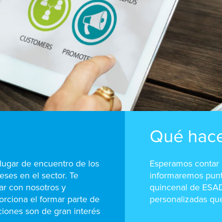
Qué hac
lugar de encuentro de los
Esperamos contar c
ses en el sector. Te
informaremos punt
ar con nosotros y
quincenal de ESAD
orciona el formar parte de
personalizadas qu
ciones son de gran interés