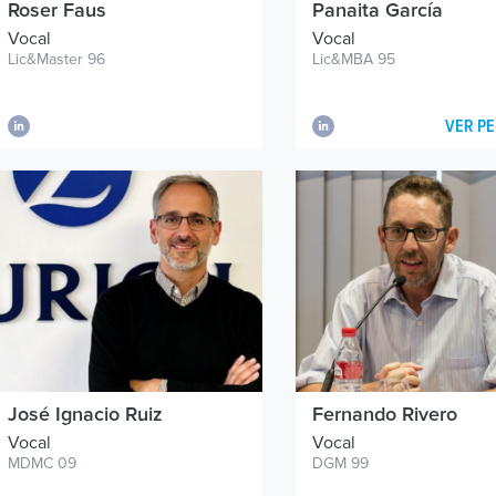
Roser Faus
Panaita García
Vocal
Vocal
Lic&Master 96
Lic&MBA 95
VER PE
José Ignacio Ruiz
Fernando Rivero
Vocal
Vocal
MDMC 09
DGM 99