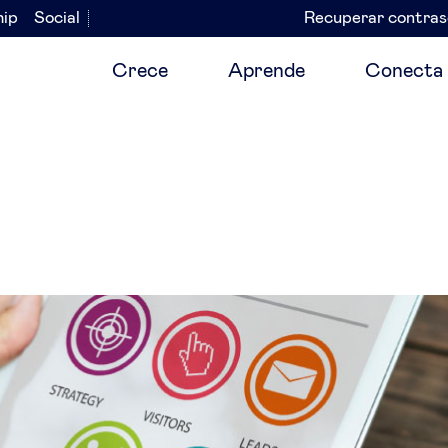
hip
Social
Recuperar contra
Navegación
secundaria
Crece
Aprende
Conecta