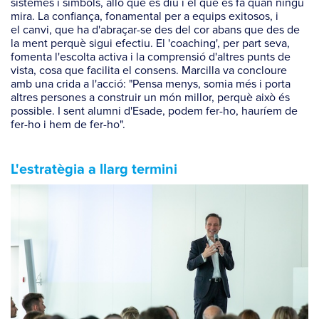
sistemes i símbols, allò que es diu i el que es fa quan ningú
mira. La confiança, fonamental per a equips exitosos, i
el canvi, que ha d'abraçar-se des del cor abans que des de
la ment perquè sigui efectiu. El 'coaching', per part seva,
fomenta l'escolta activa i la comprensió d'altres punts de
vista, cosa que facilita el consens. Marcilla va concloure
amb una crida a l'acció: "Pensa menys, somia més i porta
altres persones a construir un món millor, perquè això és
possible. I sent alumni d'Esade, podem fer-ho, hauríem de
fer-ho i hem de fer-ho".
L'estratègia a llarg termini