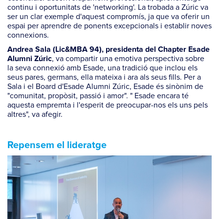
continu i oportunitats de 'networking'. La trobada a Zúric va
ser un clar exemple d'aquest compromís, ja que va oferir un
espai per aprendre de ponents excepcionals i establir noves
connexions.
Andrea Sala (Lic&MBA 94), presidenta del Chapter Esade
, va compartir una emotiva perspectiva sobre
Alumni Zúric
la seva connexió amb Esade, una tradició que inclou els
seus pares, germans, ella mateixa i ara als seus fills. Per a
Sala i el Board d'Esade Alumni Zúric, Esade és sinònim de
"comunitat, propòsit, passió i amor". " Esade encara té
aquesta empremta i l'esperit de preocupar-nos els uns pels
altres", va afegir.
Repensem el lideratge