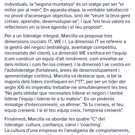
individuals, la "segona muntanya" és un viatge per ser "el
millor per al món". En aquesta etapa, la veritable satisfacció
no prové d'aconseguir objectius, sinó de "veure la teva gent
créixer, aprendre, desenvolupar-se", i que "els teus valors es
reflecteixin en la teva agenda i el teu propòsit".
Per a un lideratge integral, Marcilla va proposar tres
dimensions crucials: IT, WE i I. La dimensió IT es refereix a
la gestió del negoci (estratègia, avantatge competitiu,
necessitats del client). La dimensió WE s'enfoca en l'equip
(com construir un equip d'alt rendiment, com envoltar-se
dels millors i com fer-los créixer). I la dimensió I se centra en
l'autolideratge (fortaleses, àrees de desenvolupament i
aprenentatge continu). Marcilla va destacar que, si bé la
majoria dels líders s'enfoquen en l'"IT", per ser un líder del
segle XXI és imperatiu treballar-ne simultàniament les tres:
"No pots oblidar que necessites liderar el negoci i també
liderar l'equip i liderar-te a tu mateix". En un poderós
missatge d'interconnexió, va afirmar: "Si tu creixes, el teu
equip creixerà. I si el teu equip creix, l'empresa creixerà".
Finalment, Marcilla va abordar les quatre "C" del
lideratge: cultura, confiança, canvi i 'coaching'.
La cultura d'una empresa és l'amalgama de comportaments,