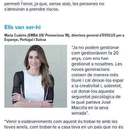
permeti l'error, ja que, sense això, les persones no
s'atreviran a prendre riscos.
Ells van ser-hi
María Cudeiro (EMBA 08/ Promociona 18), directora general d'EVOLUS per a
Espanya, Portugal i Suïssa
“Ja no podem gestionar
com gestionàvem fa 20
anys, com ens han
gestionat a nosaltres. Les
noves generacions
creixen de manera més
lliure i cal deixar-los espai
a la creativitat i, sobretot,
cal donar-los aquesta
seguretat psicològica de
la qual parlava José
Marcilla en la seva
xerrada”.
“Venir a esdeveniments com aquest és trobar-te amb les
teves arrels, com trobar-te a casa teva en un país que no és