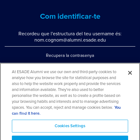
Com identificar-te
Recordeu que l'estructura del teu username és:
nom.cognom@alumni.esade.edu
Recupera la contrasenya
Configura la doble autenticació
At ESADE Alumni we use our own and third-party cookies to
Contacta'ns per whatsapp
analyse how you browse the site for statistical purposes and
also to help the website work properly and provide the services
Teléfono: 93 553 02 17
and information available. They're also used to better
personalise the website, as well as to create a profile based on
your browsing habits and interests and to manage advertising
spaces. You can accept, reject and manage cookies below.
You
can find it here.
Cookies Settings