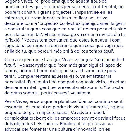
Segons Vives, "el problema que té aquest tipus de
pensament és que, si només pensem en el curt termini, no
podrem construir grans projectes". Inspirant-se en les
catedrals, que van trigar segles a edificar-se, les va
descriure com a "projectes col·lectius que ajudarien la gent
a construir alguna cosa que en realitat no era per a ells, sinó
per a la comunitat". El seu missatge va ser una invitació a la
reflexió: "Necessitem pensar en què estàs fent avui i com
t'agradaria contribuir a construir alguna cosa que vagi més
enllà de tu, que perduri més enllà del teu temps aquí".
Com a expert en estratègia, Vives va urgir a "somiar amb el
futur", i va assenyalar que "com més gran sigui el lapse de
temps, potencialment més gran serà el somni que pots
tenir". Complementant aquesta visió, va emfatitzar la
necessitat d'un equip i de compartir aquesta visió, i d'actuar
de manera intel·ligent per a executar els somnis. "Es tracta
de grans somnis i petits passos", va afirmar.
Per a Vives, encara que la planificació anual continua sent
essencial, és crucial no perdre de vista la "catedral", aquest
projecte de gran impacte social. Va advertir que la
complexitat creixent de les empreses sovint desvia el focus
dels objectius i els somnis. Finalment, el professor va
advocar per fomentar una cultura d'innovació, on es