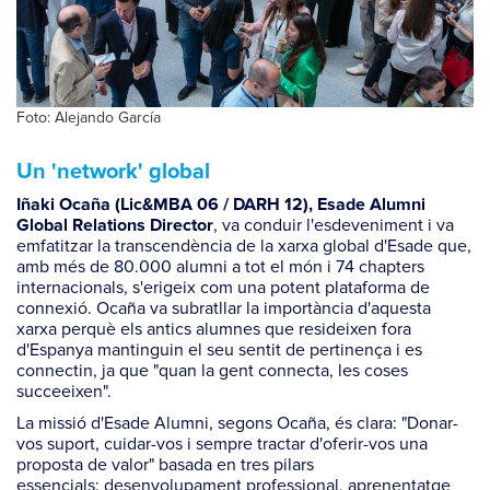
Foto: Alejando García
Un 'network' global
Iñaki Ocaña (Lic&MBA 06 / DARH 12), Esade Alumni
, va conduir l'esdeveniment i va
Global Relations Director
emfatitzar la transcendència de la xarxa global d'Esade que,
amb més de 80.000 alumni a tot el món i 74 chapters
internacionals, s'erigeix com una potent plataforma de
connexió. Ocaña va subratllar la importància d'aquesta
xarxa perquè els antics alumnes que resideixen fora
d'Espanya mantinguin el seu sentit de pertinença i es
connectin, ja que "quan la gent connecta, les coses
succeeixen".
La missió d'Esade Alumni, segons Ocaña, és clara: "Donar-
vos suport, cuidar-vos i sempre tractar d'oferir-vos una
proposta de valor" basada en tres pilars
essencials: desenvolupament professional, aprenentatge