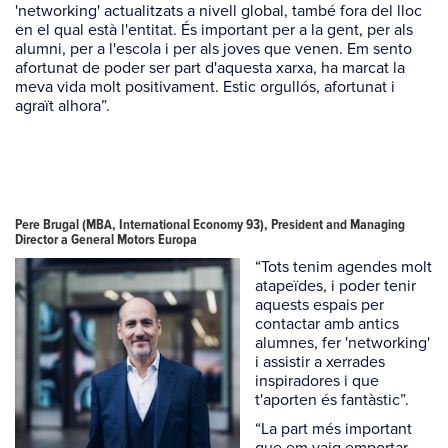
'networking' actualitzats a nivell global, també fora del lloc
en el qual està l'entitat. És important per a la gent, per als
alumni, per a l'escola i per als joves que venen. Em sento
afortunat de poder ser part d'aquesta xarxa, ha marcat la
meva vida molt positivament. Estic orgullós, afortunat i
agraït alhora”.
Pere Brugal (MBA, International Economy 93), President and Managing
Director a General Motors Europa
“Tots tenim agendes molt
atapeïdes, i poder tenir
aquests espais per
contactar amb antics
alumnes, fer 'networking'
i assistir a xerrades
inspiradores i que
t'aporten és fantàstic”.
“La part més important
que em vaig emportar