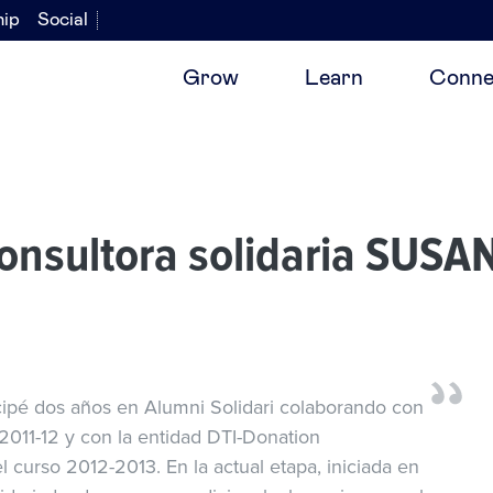
hip
Social
Grow
Learn
Conne
 consultora solidaria SUS
cipé dos años en Alumni Solidari colaborando con
2011-12 y con la entidad DTI-Donation
el curso 2012-2013. En la actual etapa, iniciada en