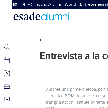
Skip
Young Alumni
World
Entrepreneurs
Navegación
Navegación
to
main
secundaria
secundaria
content
redes
izquierda
sociales
Entrevista a la
Durante una primera etapa, parti
la entidad SOM durante el curso 
Transplantation Institute durante 