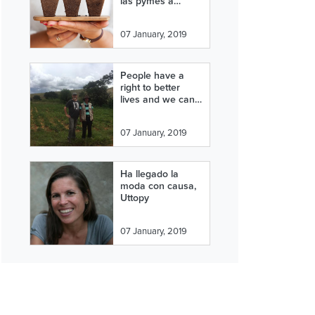
las pymes a
crecer" por Ignasi
Carreras
07 January, 2019
People have a
right to better
lives and we can
help them through
economic
07 January, 2019
development
Ha llegado la
moda con causa,
Uttopy
07 January, 2019