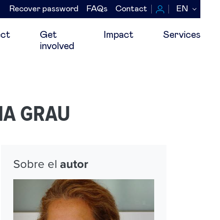
Recover password
FAQs
Contact
EN
Navegación
secundaria
ct
Get
Impact
Services
involved
ANA GRAU
Sobre el
autor