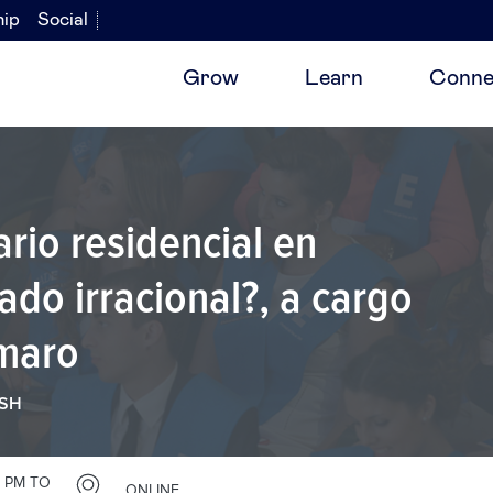
hip
Social
Grow
Learn
Conne
ario residencial en
do irracional?, a cargo
Amaro
ISH
 PM TO
ONLINE