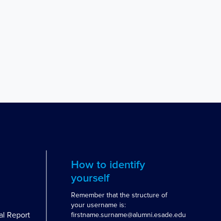
How to identify
yourself
Remember that the structure of
your username is:
al Report
firstname.surname@alumni.esade.edu