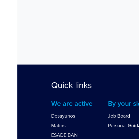
Quick links
We are active
By your s
Desayunos
Job Board
Matins
Personal Gui
ESADE BAN