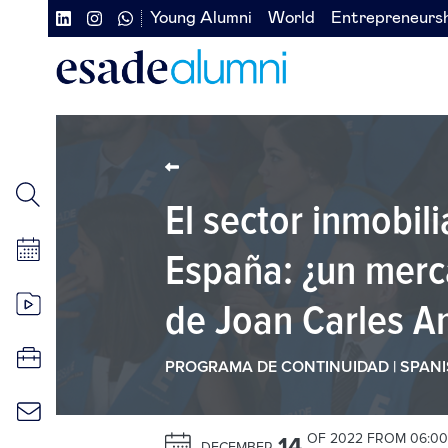
Skip
Young Alumni
World
Entrepreneurs
Navegación
Navegación
to
main
secundaria
secundaria
content
redes
izquierda
sociales
El sector inmobili
España: ¿un merca
de Joan Carles 
PROGRAMA DE CONTINUIDAD | SPAN
OF 2022 FROM 06:00
14
DECEMBER