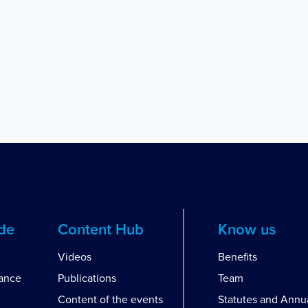
ide
Content Hub
Know us
Videos
Benefits
dance
Publications
Team
Content of the events
Statutes and Annu