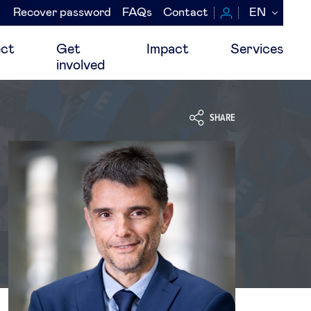
Recover password
FAQs
Contact
EN
Navegación
secundaria
ct
Get
Impact
Services
involved
SHARE