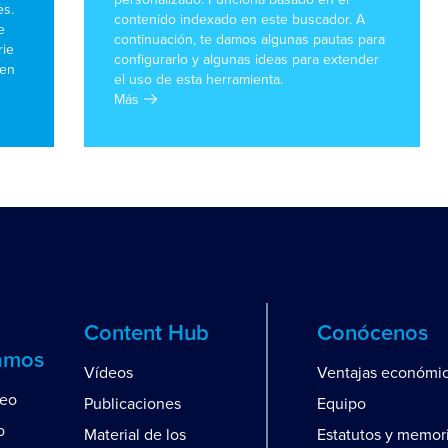
s.
contenido indexado en este buscador. A
e
continuación, te damos algunas pautas para
rie
configurarlo y algunas ideas para extender
 en
el uso de esta herramienta.
Más
Content Hub
Conócenos
amos
Vídeos
Ventajas económi
leo
Publicaciones
Equipo
o
Material de los
Estatutos y memor