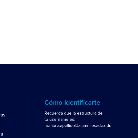
Cómo identificarte
Recuerda que la estructura de
cas
tu username es:
nombre.apellido@alumni.esade.edu
ia