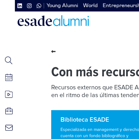
Pasar
Young Alumni
World
Entrepreneurs
Navegación
Navegación
al
contenido
secundaria
secundaria
principal
redes
izquierda
sociales
Con más recurs
Recursos externos que ESADE Al
en el ritmo de las últimas tende
Biblioteca ESADE
Especializada en management y derecho
cuenta con un fondo bibliográfico y