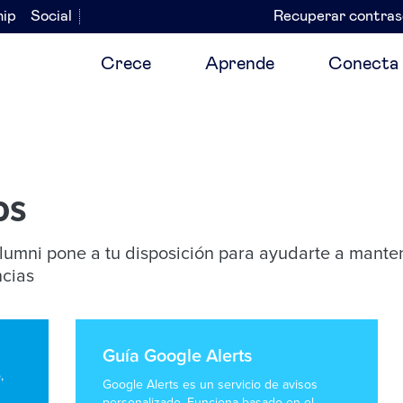
hip
Social
Recuperar contra
Navegación
secundaria
Crece
Aprende
Conecta
os
umni pone a tu disposición para ayudarte a mante
ncias
Guía Google Alerts
,
Google Alerts es un servicio de avisos
personalizado. Funciona basado en el