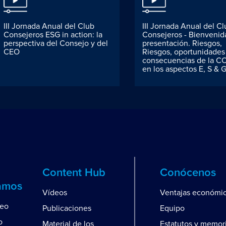
III Jornada Anual del Club
III Jornada Anual del C
Consejeros ESG in action: la
Consejeros - Bienvenid
perspectiva del Consejo y del
presentación. Riesgos,
CEO
Riesgos, oportunidades
consecuencias de la C
en los aspectos E, S & 
Content Hub
Conócenos
amos
Vídeos
Ventajas económi
leo
Publicaciones
Equipo
o
Material de los
Estatutos y memor