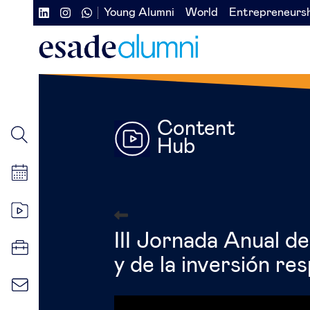
Pasar
Young Alumni
World
Entrepreneurs
Navegación
Navegación
al
contenido
secundaria
secundaria
principal
redes
izquierda
sociales
Content
Hub
III Jornada Anual de
y de la inversión r