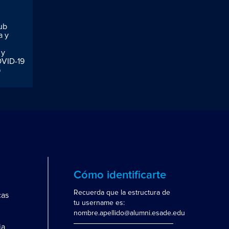
lub
a y
 y
OVID-19
G
Cómo identificarte
Recuerda que la estructura de
cas
tu username es:
nombre.apellido@alumni.esade.edu
ia