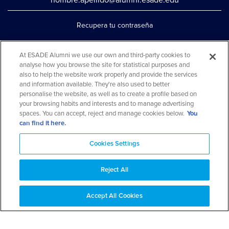
nombre.apellido@alumni.esade.edu
Recupera tu contraseña
Configura la doble autenticación
At ESADE Alumni we use our own and third-party cookies to
Contáctanos por whatsapp
analyse how you browse the site for statistical purposes and
also to help the website work properly and provide the services
Teléfono: 93 553 02 17
and information available. They're also used to better
personalise the website, as well as to create a profile based on
your browsing habits and interests and to manage advertising
spaces. You can accept, reject and manage cookies below.
You
can find it here.
Cookies Settings
Reject All
Aviso legal y política de privacidad
Aviso cookies
Preguntas
Accept All Cookies
frecuentes
Mapa web
© 2026 ESADE Alumni. Todos los derechos reservados