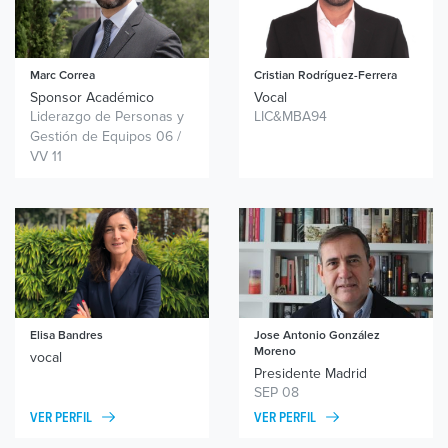
Marc Correa
Cristian Rodríguez-Ferrera
Sponsor Académico
Vocal
Liderazgo de Personas y
LIC&MBA94
Gestión de Equipos 06 /
VV 11
Elisa Bandres
Jose Antonio González
Moreno
vocal
Presidente Madrid
SEP 08
VER PERFIL
VER PERFIL