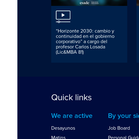
ls needed for
“Horizonte 2030: cambio y
digital mindset
continuidad en el gobierno
corporativo” a cargo del
profesor Carlos Losada
(Lic&MBA 81)
Quick links
We are active
By your s
Desayunos
Job Board
Matins
Personal Gui