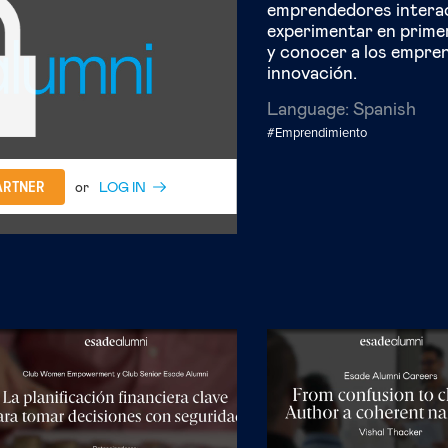
emprendedores interac
experimentar en primer
y conocer a los empren
innovación.
Language:
Spanish
#Emprendimiento
ARTNER
or
LOG IN