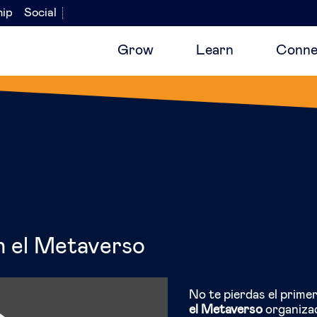
hip
Social
Grow
Learn
Conne
n el Metaverso
No te pierdas el prime
el
Metaverso
organiza