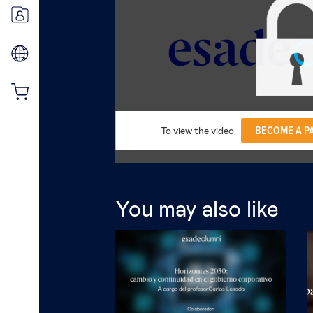
BECOME A P
To view the video
You may also like