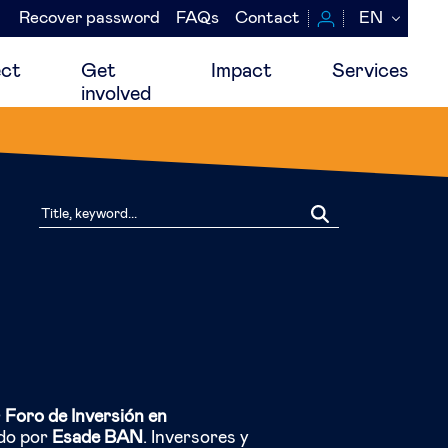
Recover password
FAQs
Contact
EN
Navegación
secundaria
ct
Get
Impact
Services
involved
r
Foro de Inversión en
do por
Esade BAN
. Inversores y