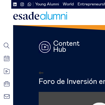
Skip
Young Alumni
World
Entrepreneurs
Navegación
Navegación
to
main
secundaria
secundaria
content
redes
izquierda
sociales
Content
Hub
Foro de Inversión e