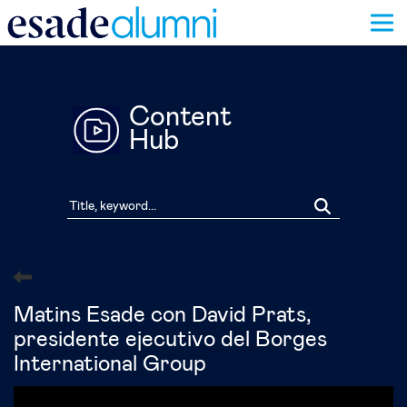
Skip
to
main
content
Content
Hub
Matins Esade con David Prats,
presidente ejecutivo del Borges
International Group