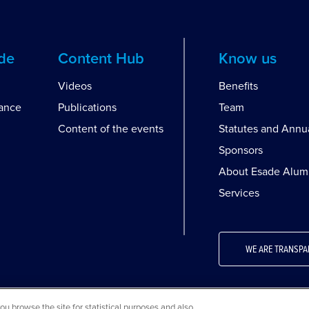
ide
Content Hub
Know us
Videos
Benefits
dance
Publications
Team
Content of the events
Statutes and Annu
Sponsors
About Esade Alum
Services
WE ARE TRANSPA
 browse the site for statistical purposes and also