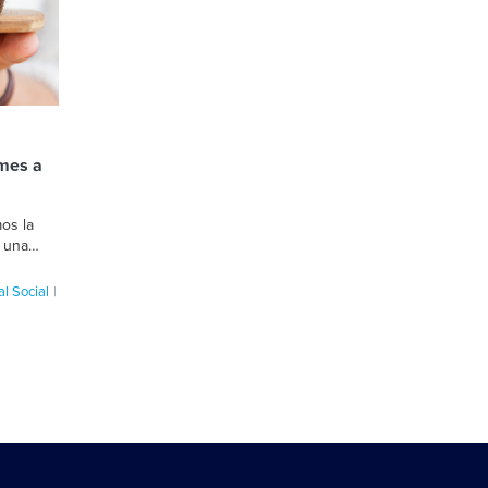
mes a
os la
e una
le desde
l Social
 sociedad