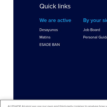
Quick links
We are active
By your s
Desayunos
Job Board
Matins
Personal Gui
ESADE BAN
At ESADE Alumni we use our own and third-party cookies to analyse how you