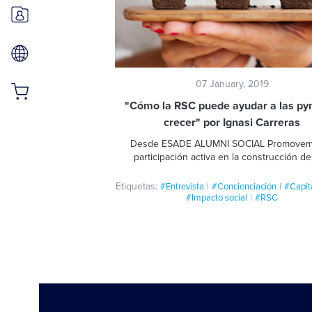
07 January, 2019
"Cómo la RSC puede ayudar a las py
crecer" por Ignasi Carreras
Desde ESADE ALUMNI SOCIAL Promovem
participación activa en la construcción d
sociedad más justa y un mundo más sostenib
nuestras profesiones. Debemos estar atentos a los
Etiquetas:
#Entrevista
#Concienciación
#Capita
retos, cambios y tendencias que afectan a la
#Impacto social
#RSC
y la empresa.