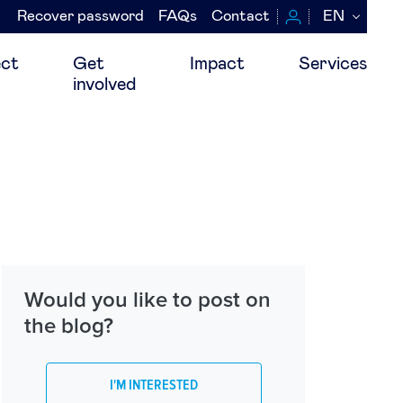
Recover password
FAQs
Contact
EN
Navegación
secundaria
ct
Get
Impact
Services
involved
Would you like to post on
the blog?
I'M INTERESTED